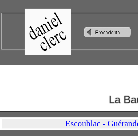
La Ba
Escoublac - Guérand