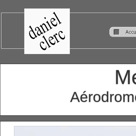
Me
Aérodrome