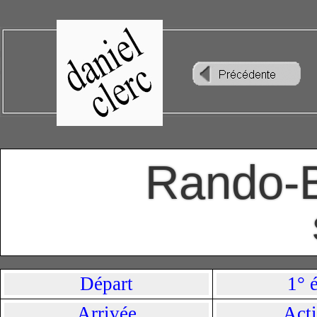
Rando-B
Départ
1° 
Arrivée
Acti