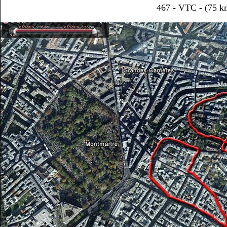
467 - VTC - (75 k