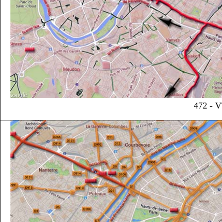
472 - V