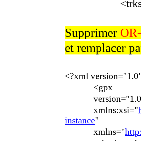
<trkse
Supprimer
OR-
et remplacer p
<?xml version="1.0
<gpx
version="1.0
xmlns:xsi="
instance
"
xmlns="
htt