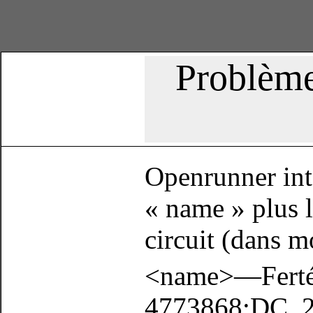
Problème
Openrunner intè
« name » plus 
circuit (dans 
<name>—Ferté
4773868:DC_