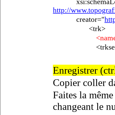
xsi:schemaLoc
http://www.topogra
creator="
htt
<trk>
<name
<trkseg
Enregistrer (ct
Copier coller 
Faites la même 
changeant le n