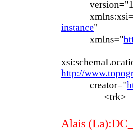
version="1.
xmlns:xsi=
instance
"
xmlns="
ht
xsi:schemaLocati
http://www.topog
creator="
h
<trk>
Alais (La):DC