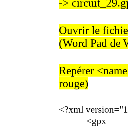
-> circuit_29.
Ouvrir le fichi
(Word Pad de 
Repérer <name
rouge)
<?xml version="1
<gpx