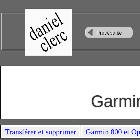
Garmi
Transférer et supprimer
Garmin 800 et Op