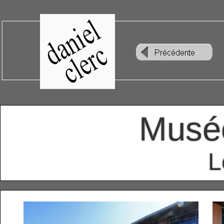
Musée
L