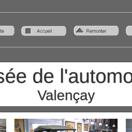
ée de l'automo
Valençay