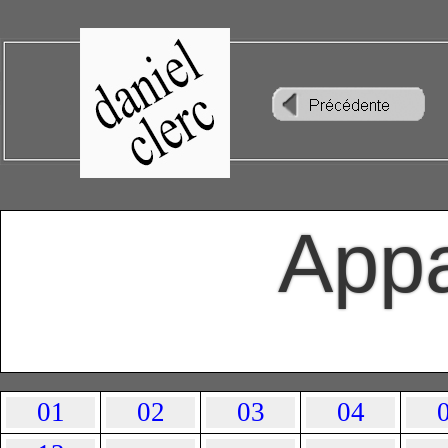
Appa
01
02
03
04