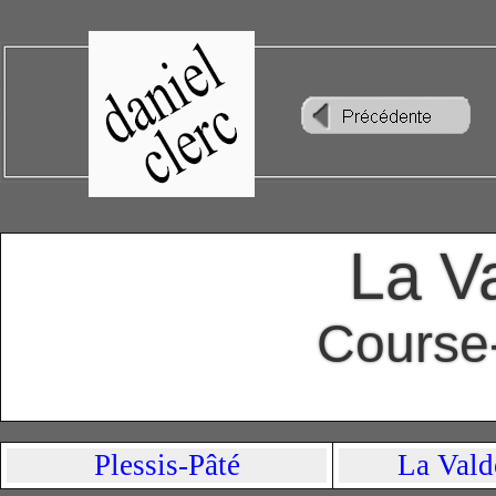
La V
Course-
Plessis-Pâté
La Vald