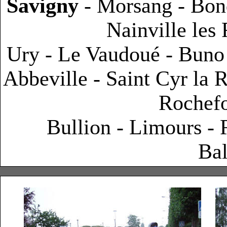
Savigny
- Morsang - Bond
Nainville les
Ury - Le Vaudoué - Bun
Abbeville - Saint Cyr la R
Rochefo
Bullion - Limours - R
Bal