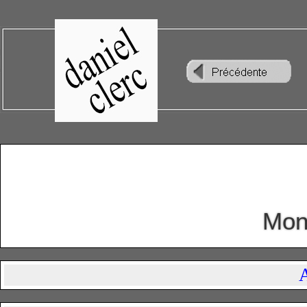
Mont
A