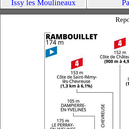
Issy les Moulineaux
Pa
Repor