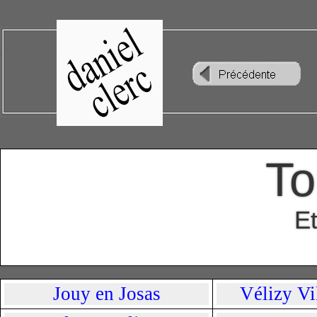
To
E
Jouy en Josas
Vélizy Vi