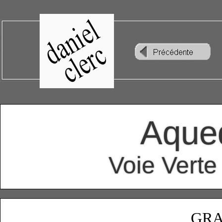
Aque
Voie Verte
GRA