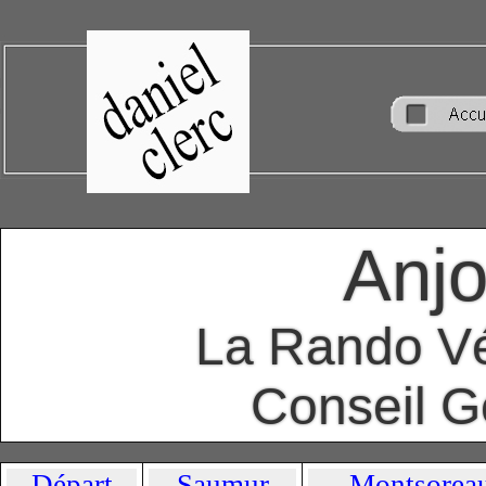
Anjo
La Rando Vél
Conseil G
Départ
Saumur
Montsorea