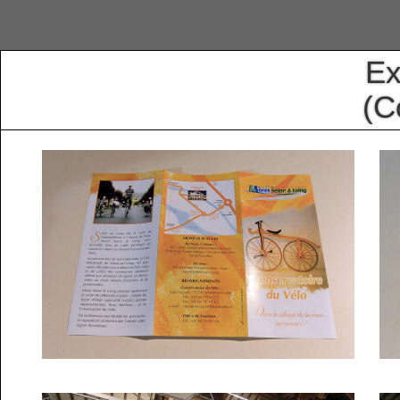
Ex
(C