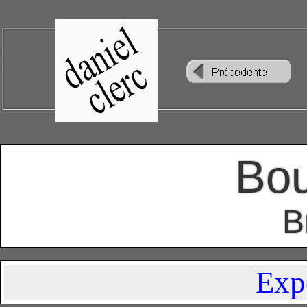
Bou
B
Exp