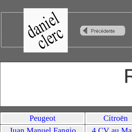
Peugeot
Citroën
Juan Manuel Fangio
4 CV au Ma