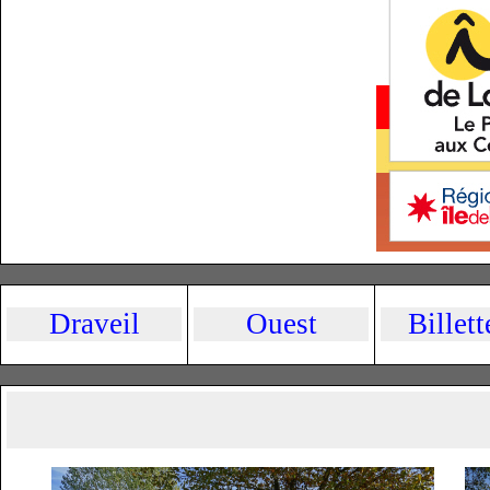
Draveil
Ouest
Billett