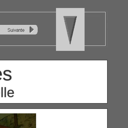
ès
lle