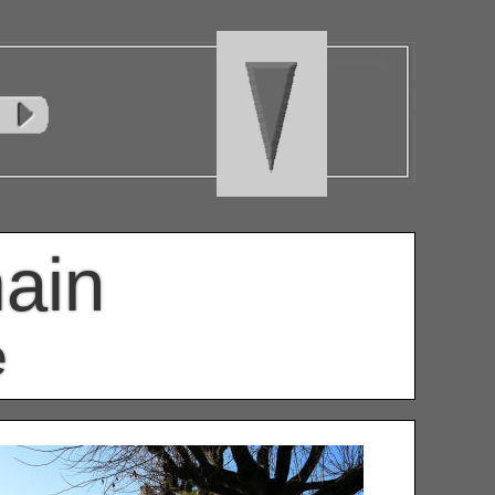
ain
e