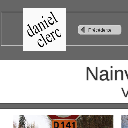
Nain
V