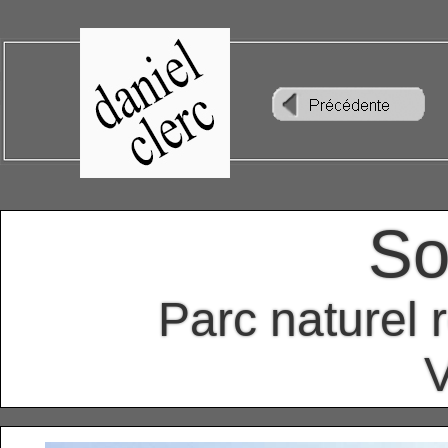
So
Parc naturel 
V