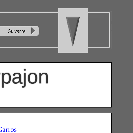
rpajon
Garros