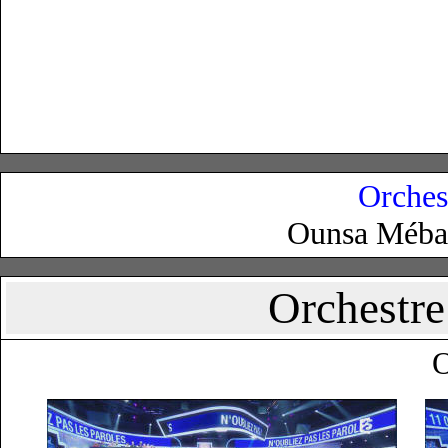
Orchest
Ounsa Mébark
Orchestre 
O