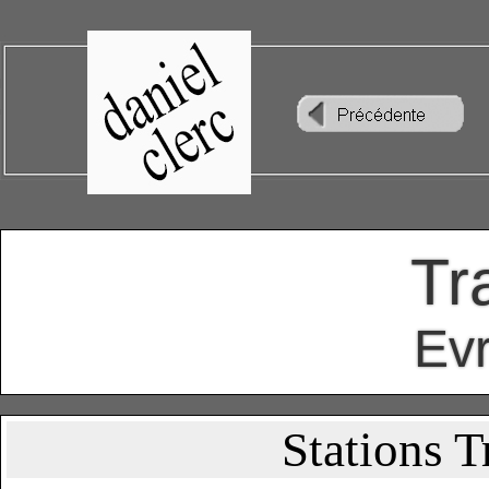
Tr
Ev
Stations T