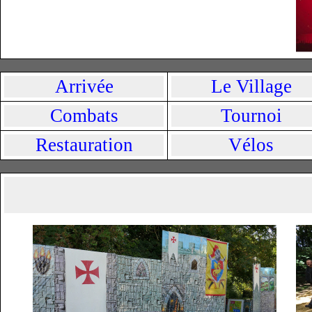
Arrivée
Le Village
Combats
Tournoi
Restauration
Vélos