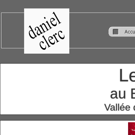
L
au 
Vallée