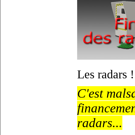
Les radars !
C'est
malsa
financemen
radars...