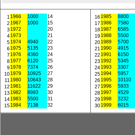
1966
1000
14
1985
8800
1
16
1967
1000
15
1986
7580
2
17
1972
20
1987
6585
3
18
1973
21
1988
5500
4
19
1974
4940
22
1989
5700
5
20
1975
5135
23
1990
4915
6
21
1976
4360
24
1991
6150
7
22
1977
6120
25
1992
5345
8
23
1978
7374
26
1993
3307
9
24
1979
10925
27
1994
5957
10
25
1980
10643
28
1995
10110
11
26
1981
11622
29
1996
5933
12
27
1982
8993
30
1997
4529
13
28
1983
5500
31
1998
3232
14
29
1984
7138
32
1999
6015
15
30