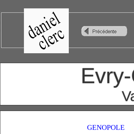
Evry
V
GENOPOLE
I