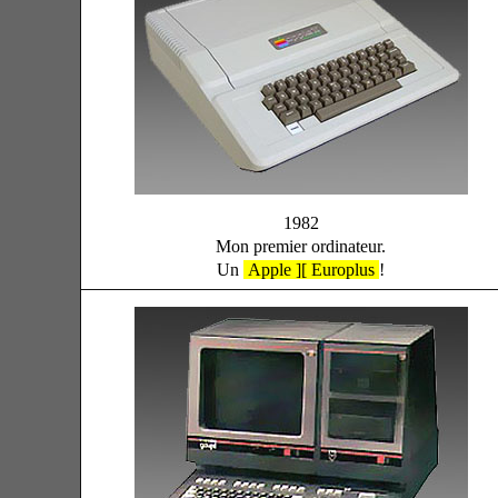
1982
Mon premier ordinateur.
Un
Apple ][ Europlus
!