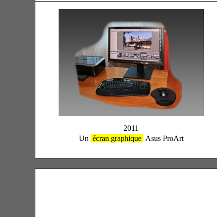
2011
Un
écran graphique
Asus ProArt