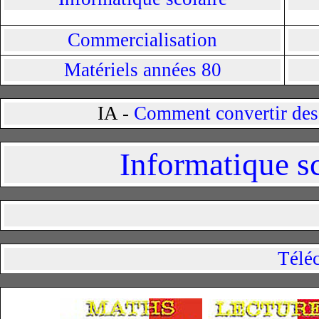
Commercialisation
Matériels années 80
IA -
Comment convertir des 
Informatique sc
Télé