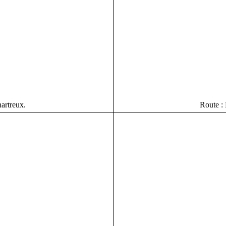
artreux.
Route :