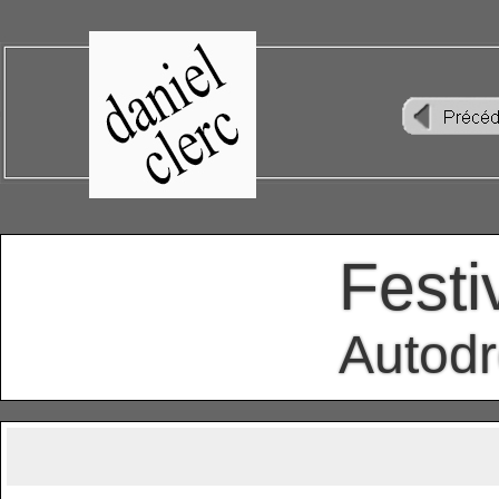
Festi
Autodr